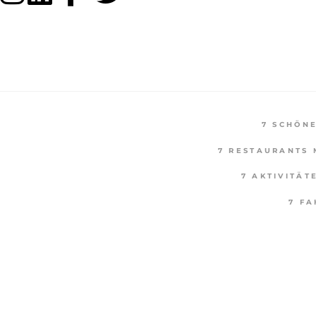
7 SCHÖN
7 RESTAURANTS 
7 AKTIVITÄT
7 F