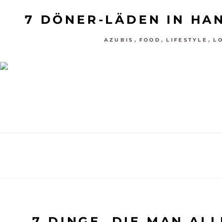
7 DÖNER-LÄDEN IN HA
,
,
,
AZUBIS
FOOD
LIFESTYLE
L
7 DINGE, DIE MAN AL