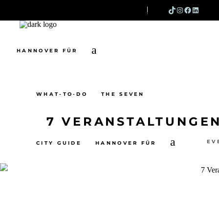
TIKTOK
INSTAG
FACEB
LINK
SEARCH
WHAT-TO-DO
THE SEVEN
CITY GUIDE
HANNOVER FÜR
WHAT-TO-DO
THE SEVEN
7 VERANSTALTUNGEN
EV
CITY GUIDE
HANNOVER FÜR