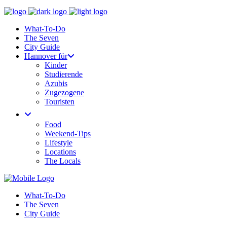
What-To-Do
The Seven
City Guide
Hannover für
Kinder
Studierende
Azubis
Zugezogene
Touristen
Food
Weekend-Tips
Lifestyle
Locations
The Locals
What-To-Do
The Seven
City Guide