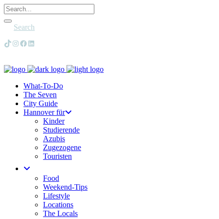
Search
TikTok
Instagram
Facebook
LinkedIn
What-To-Do
The Seven
City Guide
Hannover für
Kinder
Studierende
Azubis
Zugezogene
Touristen
Food
Weekend-Tips
Lifestyle
Locations
The Locals