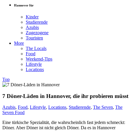
Hannover für
Kinder
Studierende
Azubis
Zugezogene
Touristen
More
The Locals
Food
Weekend-Tips
Lifestyle
Locations
Top
7 Döner-Läden in Hannover, die ihr probieren müsst
Azubis
,
Food
,
Lifestyle
,
Locations
,
Studierende
,
The Seven
,
The
Seven Food
Eine türkische Spezialität, die wahrscheinlich fast jedem schmeckt:
Döner. Aber Döner ist nicht gleich Döner. Da es in
Hannover