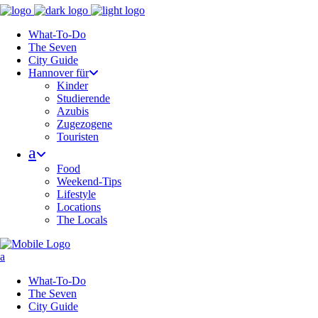
What-To-Do
The Seven
City Guide
Hannover für
Kinder
Studierende
Azubis
Zugezogene
Touristen
Food
Weekend-Tips
Lifestyle
Locations
The Locals
What-To-Do
The Seven
City Guide