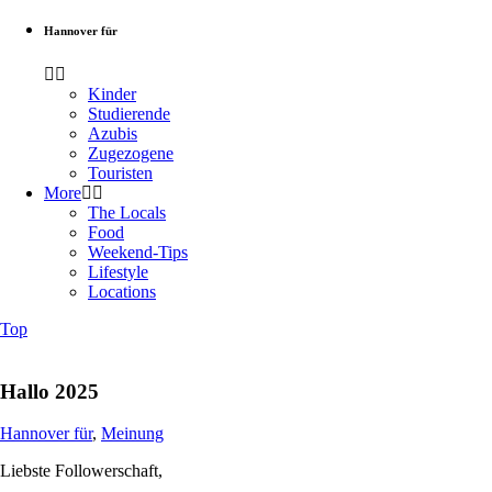
Hannover für
Kinder
Studierende
Azubis
Zugezogene
Touristen
More
The Locals
Food
Weekend-Tips
Lifestyle
Locations
Top
Hallo 2025
Hannover für
,
Meinung
Liebste Followerschaft,