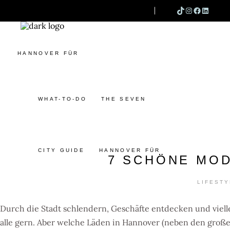
TIKTOK
INSTAG
FACEB
LINK
SEARCH
WHAT-TO-DO
THE SEVEN
CITY GUIDE
HANNOVER FÜR
WHAT-TO-DO
THE SEVEN
CITY GUIDE
HANNOVER FÜR
7 SCHÖNE MO
LIFESTY
Durch die Stadt schlendern, Geschäfte entdecken und viel
alle gern. Aber welche Läden in Hannover (neben den große