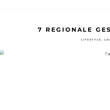
7 REGIONALE GE
,
LIFESTYLE
LO