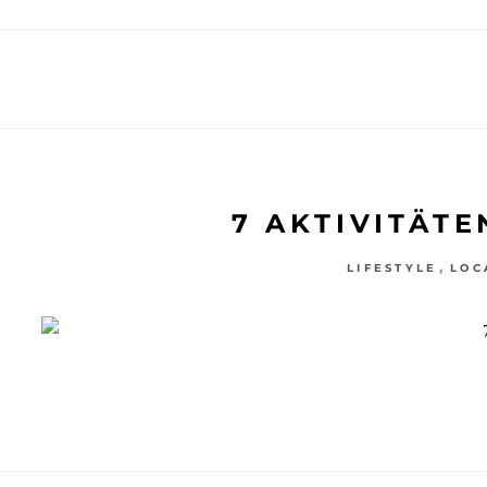
7 AKTIVITÄT
,
LIFESTYLE
LOC