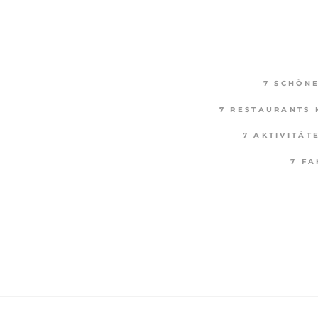
7 SCHÖN
7 RESTAURANTS 
7 AKTIVITÄT
7 F