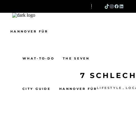
TIKTOK
INSTAG
FACEB
LINK
SEARCH
WHAT-TO-DO
THE SEVEN
CITY GUIDE
HANNOVER FÜR
WHAT-TO-DO
THE SEVEN
7 SCHLECH
,
LIFESTYLE
LOC
CITY GUIDE
HANNOVER FÜR