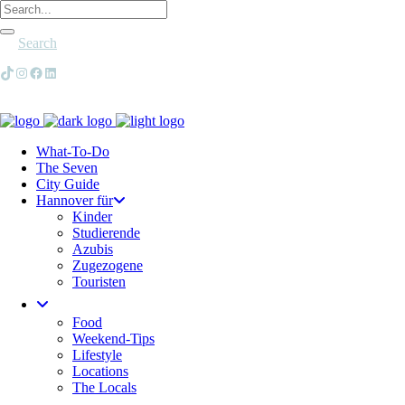
Search
TikTok
Instagram
Facebook
LinkedIn
What-To-Do
The Seven
City Guide
Hannover für
Kinder
Studierende
Azubis
Zugezogene
Touristen
Food
Weekend-Tips
Lifestyle
Locations
The Locals