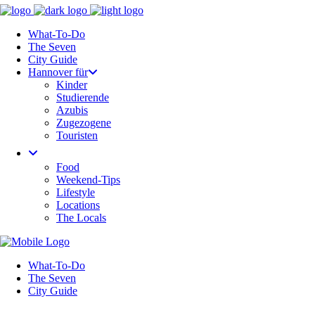
What-To-Do
The Seven
City Guide
Hannover für
Kinder
Studierende
Azubis
Zugezogene
Touristen
Food
Weekend-Tips
Lifestyle
Locations
The Locals
What-To-Do
The Seven
City Guide