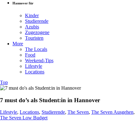
Hannover für
Kinder
Studierende
Azubis
Zugezogene
Touristen
More
The Locals
Food
Weekend-Tips
Lifestyle
Locations
Top
7 must do’s als Student:in in Hannover
Lifestyle
,
Locations
,
Studierende
,
The Seven
,
The Seven Ausgehen
,
The Seven Low Budget