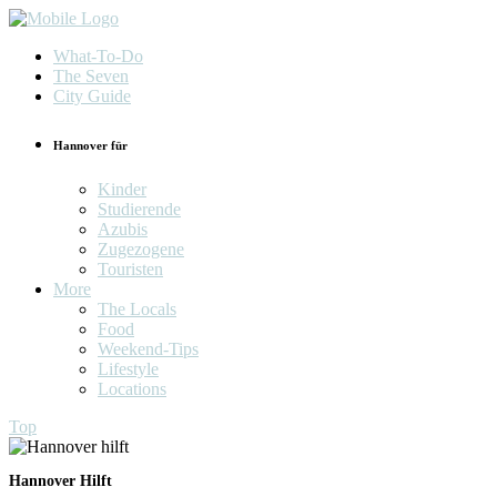
What-To-Do
The Seven
City Guide
Hannover für
Kinder
Studierende
Azubis
Zugezogene
Touristen
More
The Locals
Food
Weekend-Tips
Lifestyle
Locations
Top
Hannover Hilft