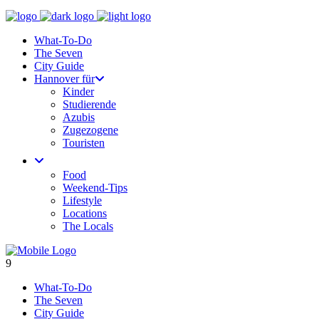
What-To-Do
The Seven
City Guide
Hannover für
Kinder
Studierende
Azubis
Zugezogene
Touristen
Food
Weekend-Tips
Lifestyle
Locations
The Locals
What-To-Do
The Seven
City Guide