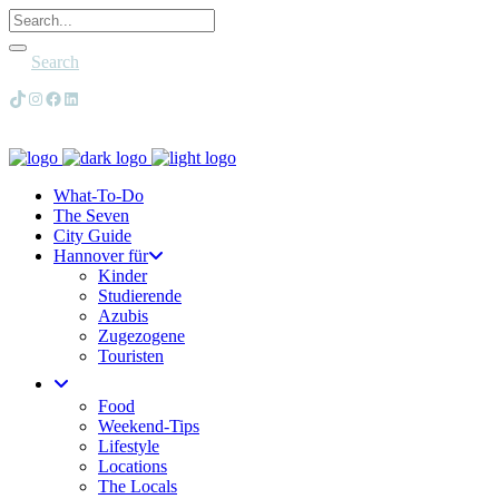
Search
TikTok
Instagram
Facebook
LinkedIn
What-To-Do
The Seven
City Guide
Hannover für
Kinder
Studierende
Azubis
Zugezogene
Touristen
Food
Weekend-Tips
Lifestyle
Locations
The Locals