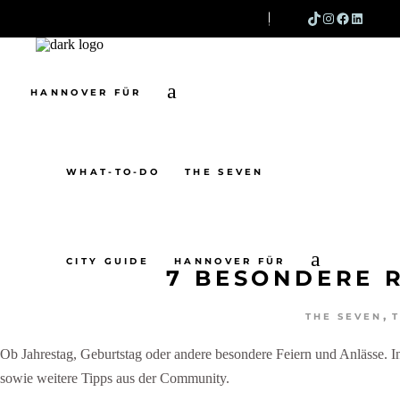
TIKTOK
INSTAG
FACEB
LINK
SEARCH
WHAT-TO-DO
THE SEVEN
CITY GUIDE
HANNOVER FÜR
WHAT-TO-DO
THE SEVEN
CITY GUIDE
HANNOVER FÜR
7 BESONDERE 
,
THE SEVEN
Ob Jahrestag, Geburtstag oder andere besondere Feiern und Anlässe. 
sowie weitere Tipps aus der Community.