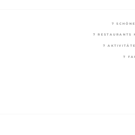
7 SCHÖN
7 RESTAURANTS 
7 AKTIVITÄT
7 F