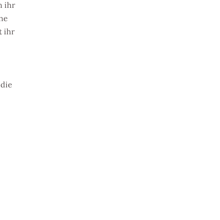
 ihr
ine
 ihr
 die