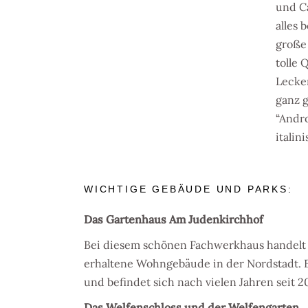
und C
alles 
große
tolle 
Lecker
ganz 
“Andr
itali
WICHTIGE GEBÄUDE UND PARKS:
Das Gartenhaus Am Judenkirchhof
Bei diesem schönen
Fachwerkhaus
handelt
erhaltene
Wohngebäude in der Nordstadt. E
und befindet sich nach vielen Jahren seit 2
Das Welfenschloss und der Welfengarten