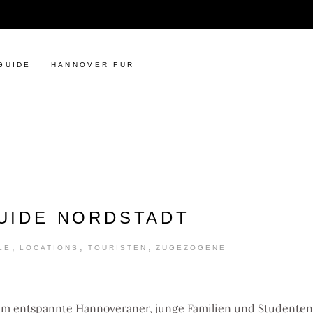
GUIDE
HANNOVER FÜR
GUIDE NORDSTADT
,
,
,
LE
LOCATIONS
TOURISTEN
ZUGEZOGENE
 dem entspannte Hannoveraner, junge Familien und Studenten