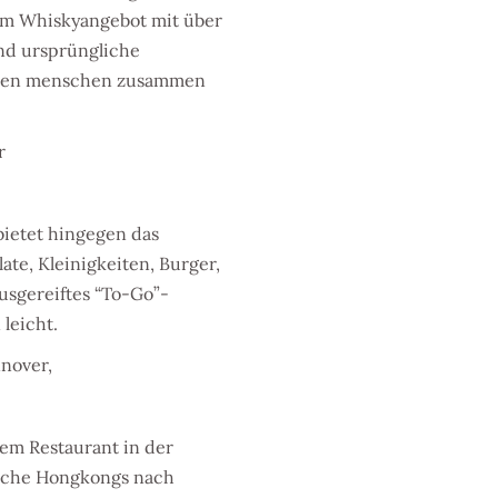
em Whiskyangebot mit über
nd ursprüngliche
nsten menschen zusammen
r
bietet hingegen das
ate, Kleinigkeiten, Burger,
ausgereiftes “To-Go”-
leicht.
nover,
em Restaurant in der
Küche Hongkongs nach