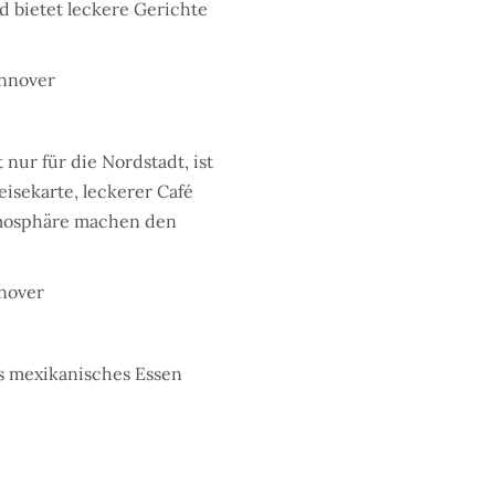
d bietet leckere Gerichte
annover
nur für die Nordstadt, ist
peisekarte, leckerer Café
tmosphäre machen den
nover
s mexikanisches Essen