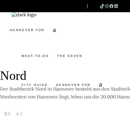
TIKTOK
INSTAG
FACEB
LINK
SEARCH
WHAT-TO-DO
THE SEVEN
CITY GUIDE
HANNOVER FÜR
WHAT-TO-DO
THE SEVEN
Nord
CITY GUIDE
HANNOVER FÜR
Der Stadtbezirk Nord in Hannover besteht aus den Stadttei
Nordwesten von Hannover liegt, leben um die 30.000 Hann
0
2