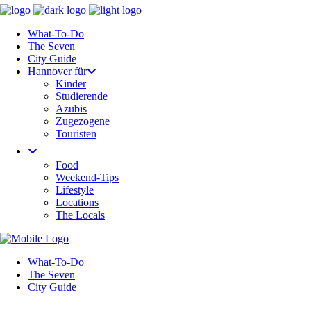
What-To-Do
The Seven
City Guide
Hannover für
Kinder
Studierende
Azubis
Zugezogene
Touristen
Food
Weekend-Tips
Lifestyle
Locations
The Locals
What-To-Do
The Seven
City Guide