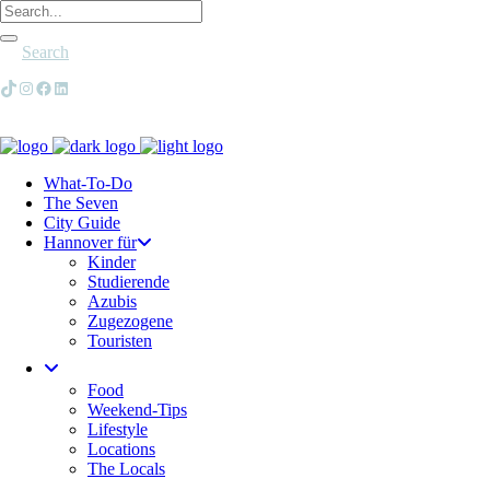
Search
TikTok
Instagram
Facebook
LinkedIn
What-To-Do
The Seven
City Guide
Hannover für
Kinder
Studierende
Azubis
Zugezogene
Touristen
Food
Weekend-Tips
Lifestyle
Locations
The Locals