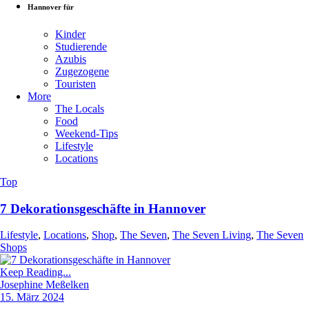
Hannover für
Kinder
Studierende
Azubis
Zugezogene
Touristen
More
The Locals
Food
Weekend-Tips
Lifestyle
Locations
Top
7 Dekorationsgeschäfte in Hannover
Lifestyle
,
Locations
,
Shop
,
The Seven
,
The Seven Living
,
The Seven
Shops
Keep Reading...
Josephine Meßelken
15. März 2024