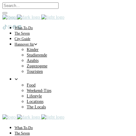
Search
TikTok
Instagram
Facebook
LinkedIn
What-To-Do
The Seven
City Guide
Hannover für
Kinder
Studierende
Azubis
Zugezogene
Touristen
Food
Weekend-Tips
Lifestyle
Locations
The Locals
What-To-Do
The Seven