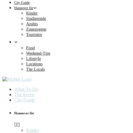
City Guide
Hannover für
Kinder
Studierende
Azubis
Zugezogene
Touristen
Food
Weekend-Tips
Lifestyle
Locations
The Locals
What-To-Do
The Seven
City Guide
Hannover für
Kinder