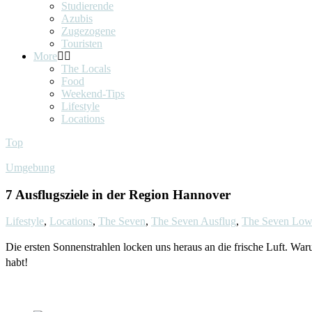
Studierende
Azubis
Zugezogene
Touristen
More
The Locals
Food
Weekend-Tips
Lifestyle
Locations
Top
Umgebung
7 Ausflugsziele in der Region Hannover
Lifestyle
,
Locations
,
The Seven
,
The Seven Ausflug
,
The Seven Low
Die ersten Sonnenstrahlen locken uns heraus an die frische Luft. War
habt!